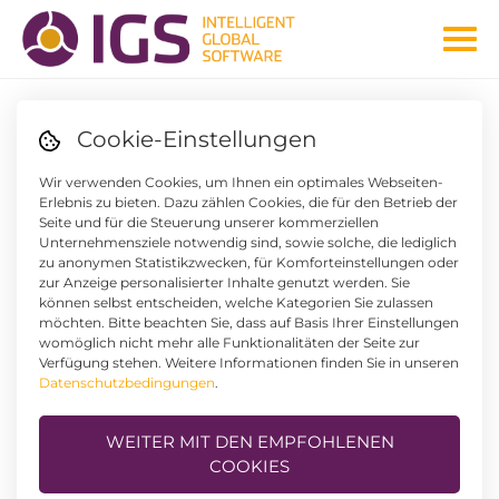
IMPRESSUM
Cookie-Einstellungen
Wir verwenden Cookies, um Ihnen ein optimales Webseiten-
Erlebnis zu bieten. Dazu zählen Cookies, die für den Betrieb der
Informationspflicht laut §5 E-Commerce Gesetz, §14
Seite und für die Steuerung unserer kommerziellen
Unternehmensgesetzbuch, §63 Gewerbeordnung und
Unternehmensziele notwendig sind, sowie solche, die lediglich
Offenlegungspflicht laut §25 Mediengesetz.
zu anonymen Statistikzwecken, für Komforteinstellungen oder
zur Anzeige personalisierter Inhalte genutzt werden. Sie
können selbst entscheiden, welche Kategorien Sie zulassen
IGS Systemmanagement GmbH & Co KG
möchten. Bitte beachten Sie, dass auf Basis Ihrer Einstellungen
Dorfplatz 5
womöglich nicht mehr alle Funktionalitäten der Seite zur
A-4533 Piberbach
Verfügung stehen. Weitere Informationen finden Sie in unseren
Österreich
Datenschutzbedingungen
.
Tel.:
+43 7228 / 6451 – 0
WEITER MIT DEN EMPFOHLENEN
Fax:
+43 7228 / 6451 – 30
COOKIES
E-Mail:
igs@igs.at