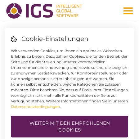
Cookie-Einstellungen
DESHALB SIND WIR BEIM THEMA OPTIMIERUNG BESSER
Wir verwenden Cookies, um Ihnen ein optimales Webseiten-
IGS:
I
NNOVATIV,
Erlebnis zu bieten. Dazu zählen Cookies, die für den Betrieb der
Seite und für die Steuerung unserer kommerziellen
G
ANZHEITLICH,
Unternehmensziele notwendig sind, sowie solche, die lediglich
S
ERVICEORIENTIERT
zu anonymen Statistikzwecken, für Komforteinstellungen oder
zur Anzeige personalisierter Inhalte genutzt werden. Sie
können selbst entscheiden, welche Kategorien Sie zulassen
möchten. Bitte beachten Sie, dass auf Basis Ihrer Einstellungen
womöglich nicht mehr alle Funktionalitäten der Seite zur
Verfügung stehen. Weitere Informationen finden Sie in unseren
Datenschutzbedingungen
.
WEITER MIT DEN EMPFOHLENEN
COOKIES