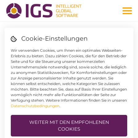
Cookie-Einstellungen
GERHARDI UND IGS
Wir verwenden Cookies, um Ihnen ein optimales Webseiten-
ERFOLGREICHES HIGH-
Erlebnis zu bieten. Dazu zählen Cookies, die für den Betrieb der
Seite und für die Steuerung unserer kommerziellen
PERFORMANCE-PROJEKT
Unternehmensziele notwendig sind, sowie solche, die lediglich
IM FINANZWESEN
zu anonymen Statistikzwecken, für Komforteinstellungen oder
zur Anzeige personalisierter Inhalte genutzt werden. Sie
können selbst entscheiden, welche Kategorien Sie zulassen
möchten. Bitte beachten Sie, dass auf Basis Ihrer Einstellungen
womöglich nicht mehr alle Funktionalitäten der Seite zur
GERHARDI, einer der größten Entwickler und
Verfügung stehen. Weitere Informationen finden Sie in unseren
Produzenten für galvanisierte und technisch
Datenschutzbedingungen
.
anspruchsvolle Kunststoffteile in Europa, stand
vor der Herausforderung
das Finanzwesen zeitnah ERP-seitig neu
WEITER MIT DEN EMPFOHLENEN
auszurichten. GERHARDI legte den Fokus bei der
COOKIES
Evaluierung auf ein modernes, durchgängiges