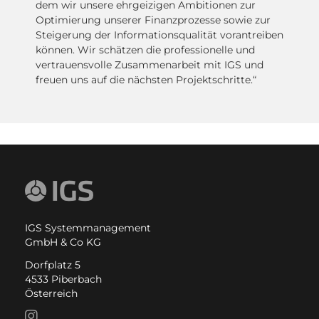
dem wir unsere ehrgeizigen Ambitionen zur
Optimierung unserer Finanzprozesse sowie zur
Steigerung der Informationsqualität vorantreiben
können. Wir schätzen die professionelle und
vertrauensvolle Zusammenarbeit mit IGS und
freuen uns auf die nächsten Projektschritte.“
IGS Systemmanagement
GmbH & Co KG
Dorfplatz 5
4533 Piberbach
Österreich