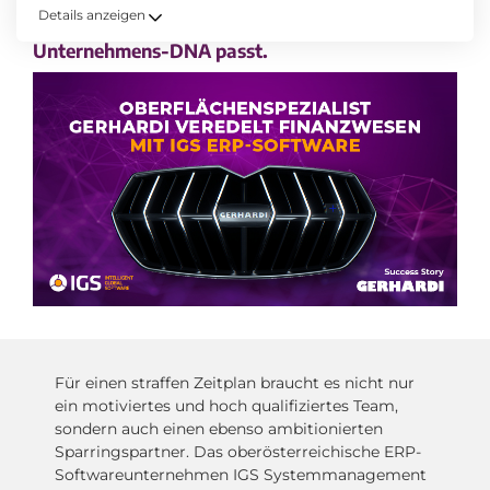
Finanzsystem und einen neuen
Details anzeigen
Geschäftspartner, der perfekt zur eigenen
Unternehmens-DNA passt.
Für einen straffen Zeitplan braucht es nicht nur
ein motiviertes und hoch qualifiziertes Team,
sondern auch einen ebenso ambitionierten
Sparringspartner. Das oberösterreichische ERP-
Softwareunternehmen IGS Systemmanagement