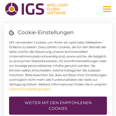
Cookie-Einstellungen
IGS RECHNUNGSWESEN FÜR GESUNDHEITS- UND
Wir verwenden Cookies, um Ihnen ein optimales Webseiten-
THERMENRESORT WARMBAD VILLACH
Erlebnis zu bieten. Dazu zählen Cookies, die für den Betrieb der
ERFOLGREICH UMGESETZT
Seite und für die Steuerung unserer kommerziellen
DATENMIGRATION OHNE
Unternehmensziele notwendig sind, sowie solche, die lediglich
zu anonymen Statistikzwecken, für Komforteinstellungen oder
STILLSTAND
zur Anzeige personalisierter Inhalte genutzt werden. Sie
können selbst entscheiden, welche Kategorien Sie zulassen
möchten. Bitte beachten Sie, dass auf Basis Ihrer Einstellungen
womöglich nicht mehr alle Funktionalitäten der Seite zur
Verfügung stehen. Weitere Informationen finden Sie in unseren
Datenschutzbedingungen
.
WEITER MIT DEN EMPFOHLENEN
COOKIES