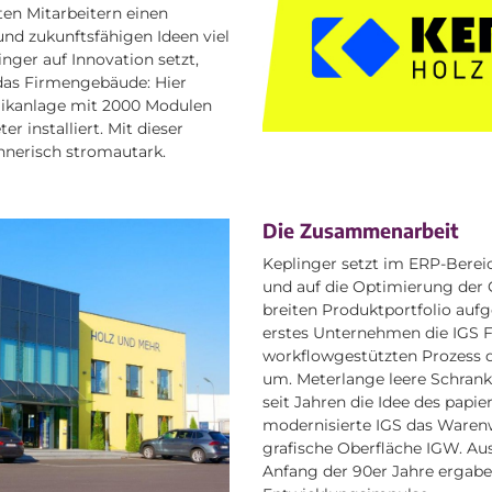
rten Mitarbeitern einen
und zukunftsfähigen Ideen viel
nger auf Innovation setzt,
 das Firmengebäude: Hier
aikanlage mit 2000 Modulen
r installiert. Mit dieser
hnerisch stromautark.
Die Zusammenarbeit
Keplinger setzt im ERP-Bereich
und auf die Optimierung der 
breiten Produktportfolio aufg
erstes Unternehmen die IGS F
workflowgestützten Prozess 
um. Meterlange leere Schran
seit Jahren die Idee des papi
modernisierte IGS das Waren
grafische Oberfläche IGW. Au
Anfang der 90er Jahre ergabe