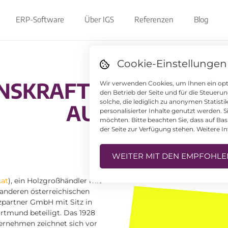
ERP-Software
Über IGS
Referenzen
Blog
Cookie-Einstellungen
NSKRAFT DES KUNDEN
Wir verwenden Cookies, um Ihnen ein opti
den Betrieb der Seite und für die Steuer
solche, die lediglich zu anonymen Statist
AUCH IGS
personalisierter Inhalte genutzt werden. 
möchten. Bitte beachten Sie, dass auf Bas
der Seite zur Verfügung stehen. Weitere I
WEITER MIT DEN EMPFOHLE
.at
), ein Holzgroßhändler mit
 anderen österreichischen
partner GmbH mit Sitz in
rtmund beteiligt. Das 1928
ernehmen zeichnet sich vor